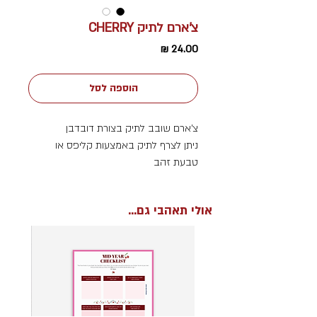
צ'ארם לתיק CHERRY
מחיר
הוספה לסל
צ'ארם שובב לתיק בצורת דובדבן
ניתן לצרף לתיק באמצעות קליפס או
טבעת זהב
אולי תאהבי גם...
גודל: 14X7 ס"מ
חומר: דמוי עור
*מלאי מוגבל