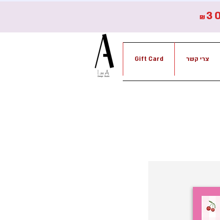
3
₪
צרי קשר
Gift Card