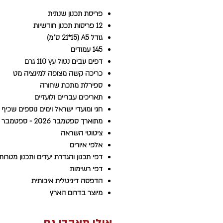
100% ישראלי - מעוצב ומודפס בישראל
פריסת תכנון שנתית
12 פריסות תכנון חודשיות
מוצר זה נכלל גם במארזים:
+
 Essential
גודל A5 (21*15 ס"מ)
Happy Cherry
+
Crazy Cherry
145 עמודים
דפים עבים נטול עץ 110 גרם
מוצר זה נכלל גם
בבאנדל JOY
- שני יומ
כריכה קשה מצופה למינציה מט
לך ואחד לבסטי
ספירלת מתכת שחורה
תאריכים עבריים ולועזיים
חגי ומועדי ישראל וימים נוספים שכיף ל
מתוארך ספטמבר 2026 - ספטמבר 2027
ציטוטי השראה
אלפי איורים
דפי תכנון והגדרת יעדים ותכנון מטרות
דפי רשימות
הדפסה דיגיטלית איכותית
מיוצר בדרום הארץ
אולי תאהבי גם...